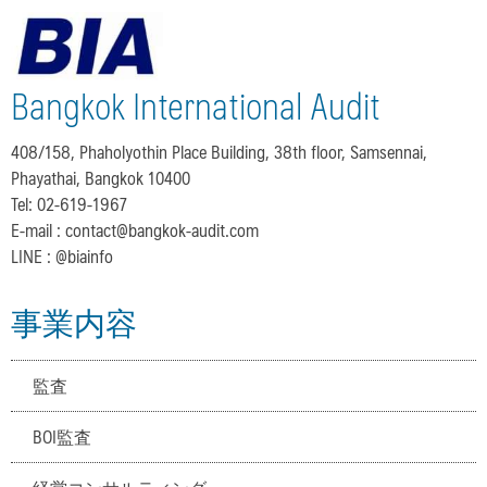
Bangkok International Audit
408/158, Phaholyothin Place Building, 38th floor, Samsennai,
Phayathai, Bangkok 10400
Tel: 02-619-1967
E-mail :
contact@bangkok-audit.com
LINE : @biainfo
事業内容
監査
BOI監査