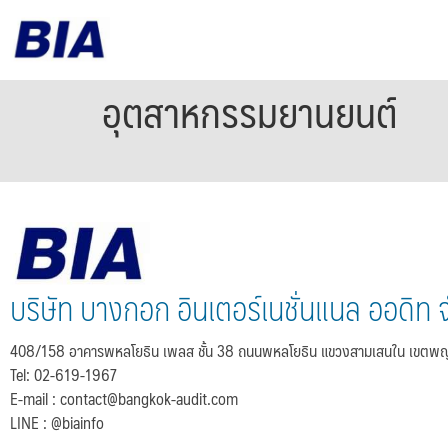
อุตสาหกรรมยานยนต์
บริษัท บางกอก อินเตอร์เนชั่นแนล ออดิท 
408/158 อาคารพหลโยธิน เพลส ชั้น 38 ถนนพหลโยธิน แขวงสามเสนใน เขตพ
Tel: 02-619-1967
E-mail :
contact@bangkok-audit.com
LINE : @biainfo